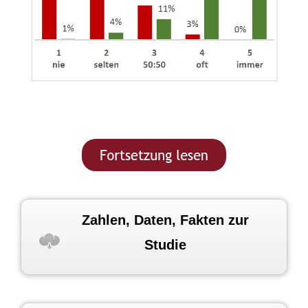
Zahlen, Daten, Fakten zur
Studie