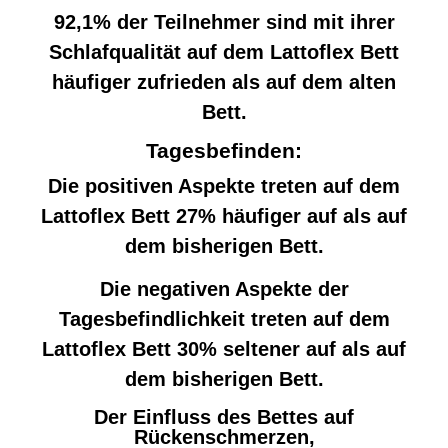
92,1% der Teilnehmer sind mit ihrer
Schlafqualität auf dem Lattoflex Bett
häufiger zufrieden als auf dem alten
Bett.
Tagesbefinden:
Die positiven Aspekte treten auf dem
Lattoflex Bett 27% häufiger auf als auf
dem bisherigen Bett.
Die negativen Aspekte der
Tagesbefindlichkeit treten auf dem
Lattoflex Bett 30% seltener auf als auf
dem bisherigen Bett.
Der Einfluss des Bettes auf
Rückenschmerzen,