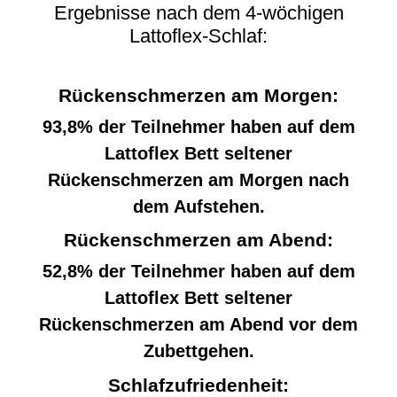
Ergebnisse nach dem 4-wöchigen
Lattoflex-Schlaf:
Rückenschmerzen am Morgen:
93,8% der Teilnehmer haben auf dem
Lattoflex Bett seltener
Rückenschmerzen am Morgen nach
dem Aufstehen.
Rückenschmerzen am Abend:
52,8% der Teilnehmer haben auf dem
Lattoflex Bett seltener
Rückenschmerzen am Abend vor dem
Zubettgehen.
Schlafzufriedenheit: