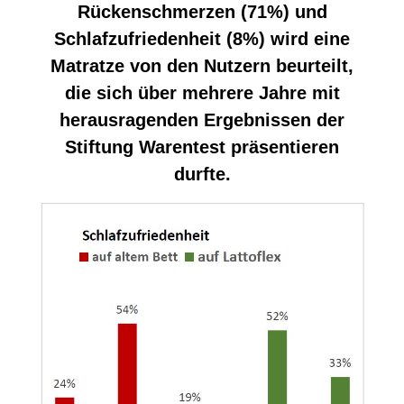
Rückenschmerzen (71%) und
Schlafzufriedenheit (8%) wird
eine
Matratze von den Nutzern beurteilt,
die sich über mehrere Jahre mit
herausragenden
Ergebnissen der
Stiftung Warentest präsentieren
durfte.