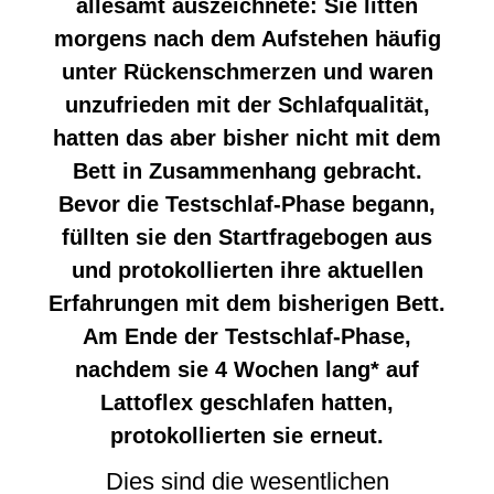
allesamt auszeichnete: Sie litten
morgens nach dem Aufstehen häufig
unter Rückenschmerzen und waren
unzufrieden mit der Schlafqualität,
hatten das aber bisher nicht mit dem
Bett in Zusammenhang gebracht.
Bevor die Testschlaf-Phase begann,
füllten sie den Startfragebogen aus
und protokollierten ihre aktuellen
Erfahrungen mit dem bisherigen Bett.
Am Ende der Testschlaf-Phase,
nachdem sie 4 Wochen lang* auf
Lattoflex geschlafen hatten,
protokollierten sie erneut.
Dies sind die wesentlichen