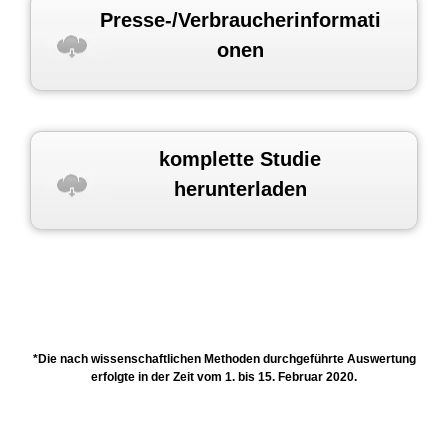
Presse-/Verbraucherinformati
onen
komplette Studie
herunterladen
*Die nach wissenschaftlichen Methoden durchgeführte Auswertung
erfolgte in der Zeit vom 1. bis 15. Februar 2020.