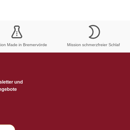
tion Made in Bremervörde
Mission schmerzfreier Schlaf
letter und
Angebote