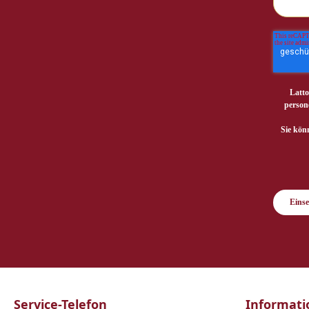
Latto
person
Sie kön
Eins
Service-Telefon
Informati